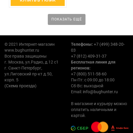
ПОКАЗАТЬ ЕЩЁ
© 2021 Интернет-магазин
Телефоны:
+7 (499) 348-20-
www.bughunter.ru
03
Все права защищены
+7 (812) 409-31-37
г. Москва, ул.Радио, д.12 с1
Бесплатная линия для
г. Санкт-Петербург,
регионов:
ул.Лиговский пр-кт д.50,
+7 (800) 511-58-60
корп. 5
Пн-Пт: с 09:00 до 18:00
(Схема проезда)
Сб-Вс: выходной
Email:
info@bughunter.ru
В магазине и курьеру можно
оплатить наличными и
картой.