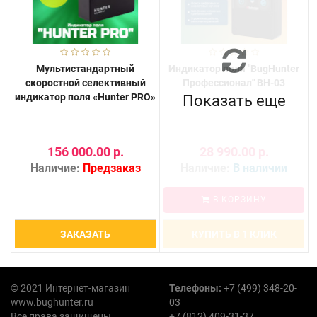
Мультистандартный
Индикатор поля "BugHunter
скоростной селективный
Профессионал" BH-03
индикатор поля «Hunter PRO»
Показать еще
156 000.00 р.
28 990.00 р.
Наличие:
Предзаказ
Наличие:
В наличии
В КОРЗИНУ
ЗАКАЗАТЬ
КУПИТЬ В 1 КЛИК
© 2021 Интернет-магазин
Телефоны:
+7 (499) 348-20-
www.bughunter.ru
03
Все права защищены
+7 (812) 409-31-37