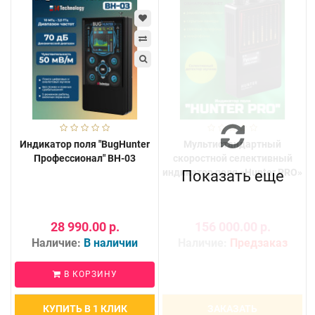
Индикатор поля "BugHunter
Мультистандартный
Профессионал" BH-03
скоростной селективный
индикатор поля «Hunter PRO»
Показать еще
28 990.00 р.
156 000.00 р.
Наличие:
В наличии
Наличие:
Предзаказ
В КОРЗИНУ
КУПИТЬ В 1 КЛИК
ЗАКАЗАТЬ