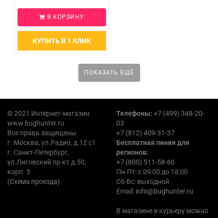
В КОРЗИНУ
КУПИТЬ В 1 КЛИК
ПОКАЗАТЬ ЕЩЁ
© 2021 Интернет-магазин
Телефоны:
+7 (499) 348-20-
www.bughunter.ru
03
Все права защищены
+7 (812) 409-31-37
г. Москва, ул.Радио, д.12 с1
Бесплатная линия для
г. Санкт-Петербург,
регионов:
ул.Лиговский пр-кт д.50,
+7 (800) 511-58-60
корп. 5
Пн-Пт: с 09:00 до 18:00
(Схема проезда)
Сб-Вс: выходной
Email:
info@bughunter.ru
В магазине и курьеру можно