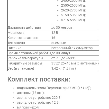
2400-2500 МГц;
2500-2600 МГц;
2620-2700 МГц;
5150-5350 МГц;
5715-5850 МГц.
Дальность действия
до 30 метров
Мощность
12 Вт
Количество антенн
16
Тип антенн
съемные
Питание
встроенный аккумулятор
Время автономной работы
до 90 минут
Рабочие температуры
от -40 до +60°C
Габаритные размеры
355x125x45 мм (с антеннами)
Вес (в упаковке)
1,42 кг (1,87 кг)
Комплект поставки:
подавитель связи "Терминатор 37-5G (16х12)";
антенны (16 шт.);
зарядное устройство 220 В;
зарядное устройство 12 В;
мягкий чехол;