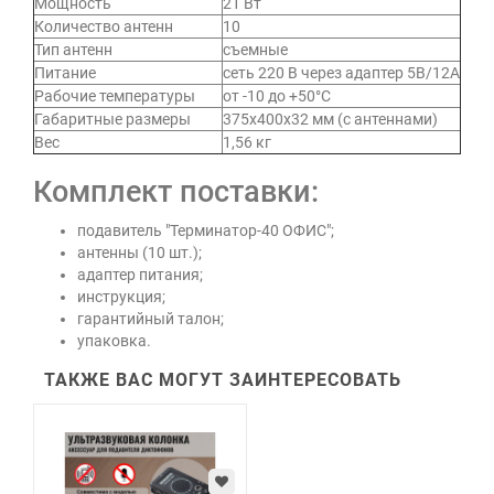
Мощность
21 Вт
Количество антенн
10
Тип антенн
съемные
Питание
сеть 220 В через адаптер 5В/12А
Рабочие температуры
от -10 до +50°C
Габаритные размеры
375х400х32 мм (с антеннами)
Вес
1,56 кг
Комплект поставки:
подавитель "Терминатор-40 ОФИС";
антенны (10 шт.);
адаптер питания;
инструкция;
гарантийный талон;
упаковка.
ТАКЖЕ ВАС МОГУТ ЗАИНТЕРЕСОВАТЬ