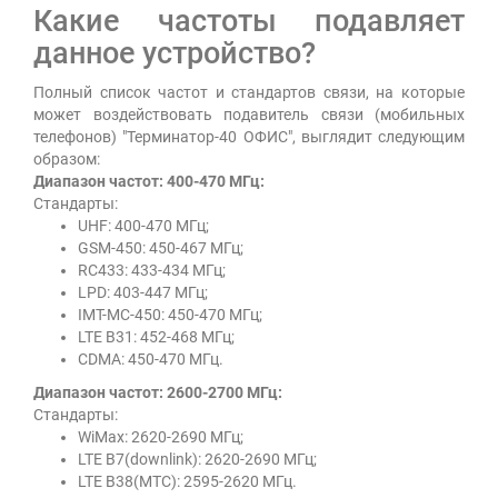
Какие частоты подавляет
данное устройство?
Полный список частот и стандартов связи, на которые
может воздействовать подавитель связи (мобильных
телефонов) "Терминатор-40 ОФИС", выглядит следующим
образом:
Диапазон частот: 400-470 МГц:
Стандарты:
UHF: 400-470 МГц;
GSM-450: 450-467 МГц;
RC433: 433-434 МГц;
LPD: 403-447 МГц;
IMT-MC-450: 450-470 МГц;
LTE B31: 452-468 МГц;
CDMA: 450-470 МГц.
Диапазон частот: 2600-2700 МГц:
Стандарты:
WiMax: 2620-2690 МГц;
LTE B7(downlink): 2620-2690 МГц;
LTE B38(МТС): 2595-2620 МГц.