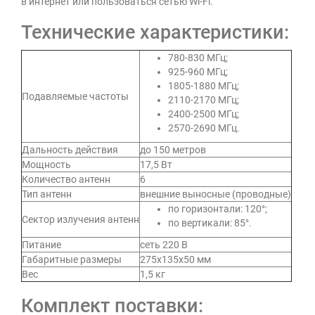
в интернет или пользоваться сетью Wi-Fi.
Технические характеристики:
780-830 МГц;
925-960 МГц;
1805-1880 МГц;
Подавляемые частоты
2110-2170 МГц;
2400-2500 МГц;
2570-2690 МГц.
Дальность действия
до 150 метров
Мощность
17,5 Вт
Количество антенн
6
Тип антенн
внешние выносные (проводные)
по горизонтали: 120°;
Сектор излучения антенн
по вертикали: 85°.
Питание
сеть 220 В
Габаритные размеры
275х135х50 мм
Вес
1,5 кг
Комплект поставки: