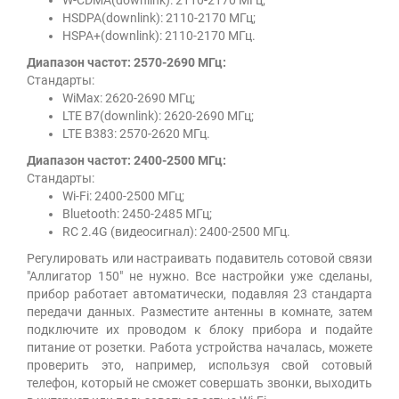
W-CDMA(downlink): 2110-2170 МГц;
HSDPA(downlink): 2110-2170 МГц;
HSPA+(downlink): 2110-2170 МГц.
Диапазон частот: 2570-2690 МГц:
Стандарты:
WiMax: 2620-2690 МГц;
LTE B7(downlink): 2620-2690 МГц;
LTE B383: 2570-2620 МГц.
Диапазон частот: 2400-2500 МГц:
Стандарты:
Wi-Fi: 2400-2500 МГц;
Bluetooth: 2450-2485 МГц;
RC 2.4G (видеосигнал): 2400-2500 МГц.
Регулировать или настраивать подавитель сотовой связи
"Аллигатор 150" не нужно. Все настройки уже сделаны,
прибор работает автоматически, подавляя 23 стандарта
передачи данных. Разместите антенны в комнате, затем
подключите их проводом к блоку прибора и подайте
питание от розетки. Работа устройства началась, можете
проверить это, например, используя свой сотовый
телефон, который не сможет совершать звонки, выходить