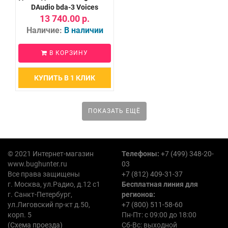
DAudio bda-3 Voices
13 740.00 р.
Наличие:
В наличии
В КОРЗИНУ
КУПИТЬ В 1 КЛИК
ПОКАЗАТЬ ЕЩЁ
© 2021 Интернет-магазин
Телефоны:
+7 (499) 348-20-
www.bughunter.ru
03
Все права защищены
+7 (812) 409-31-37
г. Москва, ул.Радио, д.12 с1
Бесплатная линия для
г. Санкт-Петербург,
регионов:
ул.Лиговский пр-кт д.50,
+7 (800) 511-58-60
корп. 5
Пн-Пт: с 09:00 до 18:00
(Схема проезда)
Сб-Вс: выходной