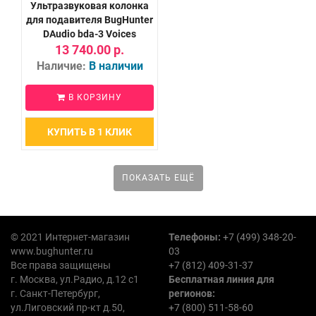
Ультразвуковая колонка
для подавителя BugHunter
DAudio bda-3 Voices
13 740.00 р.
Наличие:
В наличии
В КОРЗИНУ
КУПИТЬ В 1 КЛИК
ПОКАЗАТЬ ЕЩЁ
© 2021 Интернет-магазин
Телефоны:
+7 (499) 348-20-
www.bughunter.ru
03
Все права защищены
+7 (812) 409-31-37
г. Москва, ул.Радио, д.12 с1
Бесплатная линия для
г. Санкт-Петербург,
регионов:
ул.Лиговский пр-кт д.50,
+7 (800) 511-58-60