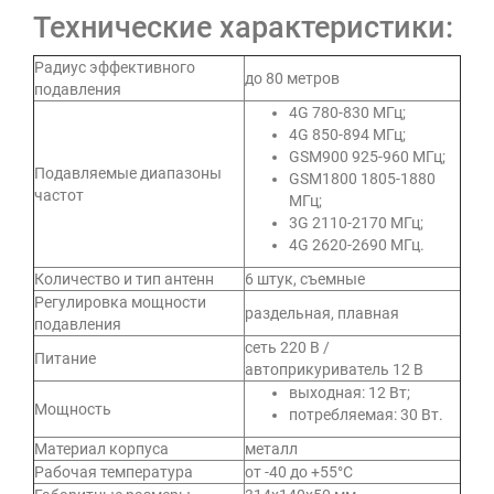
Технические характеристики:
Радиус эффективного
до 80 метров
подавления
4G 780-830 МГц;
4G 850-894 МГц;
GSM900 925-960 МГц;
Подавляемые диапазоны
GSM1800 1805-1880
частот
МГц;
3G 2110-2170 МГц;
4G 2620-2690 МГц.
Количество и тип антенн
6 штук, съемные
Регулировка мощности
раздельная, плавная
подавления
сеть 220 В /
Питание
автоприкуриватель 12 В
выходная: 12 Вт;
Мощность
потребляемая: 30 Вт.
Материал корпуса
металл
Рабочая температура
от -40 до +55°C