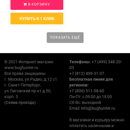
В КОРЗИНУ
КУПИТЬ В 1 КЛИК
ПОКАЗАТЬ ЕЩЁ
© 2021 Интернет-магазин
Телефоны:
+7 (499) 348-20-
www.bughunter.ru
03
Все права защищены
+7 (812) 409-31-37
г. Москва, ул.Радио, д.12 с1
Бесплатная линия для
г. Санкт-Петербург,
регионов:
ул.Лиговский пр-кт д.50,
+7 (800) 511-58-60
корп. 5
Пн-Пт: с 09:00 до 18:00
(Схема проезда)
Сб-Вс: выходной
Email:
info@bughunter.ru
В магазине и курьеру можно
оплатить наличными и